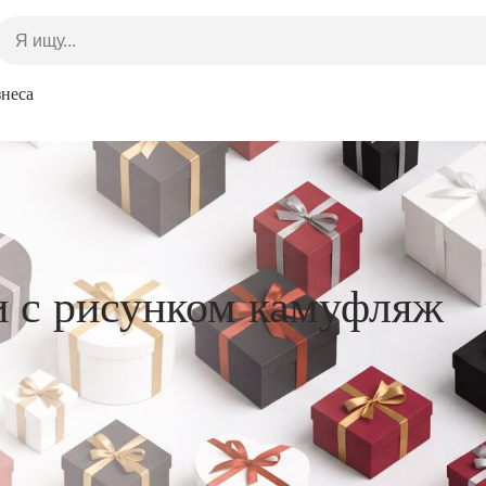
знеса
и с рисунком камуфляж