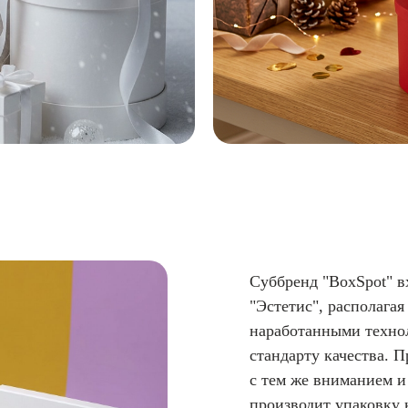
Суббренд "BoxSpot" в
"Эстетис", располага
наработанными техно
стандарту качества. 
с тем же вниманием и
производит упаковку 