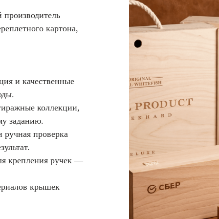
 производитель
реплетного картона,
ция и качественные
оды.
тиражные коллекции,
му заданию.
и ручная проверка
зультат.
ля крепления ручек —
ериалов крышек