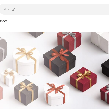
знеса