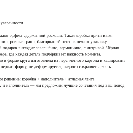
 уверенности.
здают эффект сдержанной роскоши. Такая коробка притягивает
инии, ровные грани, благородный оттенок делают упаковку
 подарок выглядит завершённо, гармонично, с интригой. Чёрная
фера, где каждая деталь подчёркивает важность момента.
о в форме круга изготовлена из переплётного картона и каширована
 держит форму, не деформируется, надолго сохраняет яркость.
ое решение: коробка + наполнитель + атласная лента.
нту и наполнитель — мы предложим лучшие сочетания под ваш повод