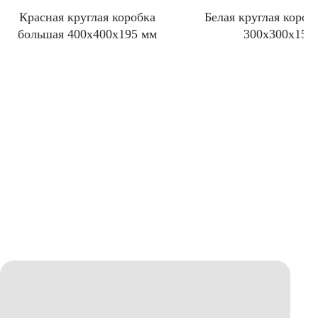
Красная круглая коробка
Белая круглая короб
большая 400x400x195 мм
300x300x150
Просто восхитительные коробки.
Упакованы просто бомбически. С таким