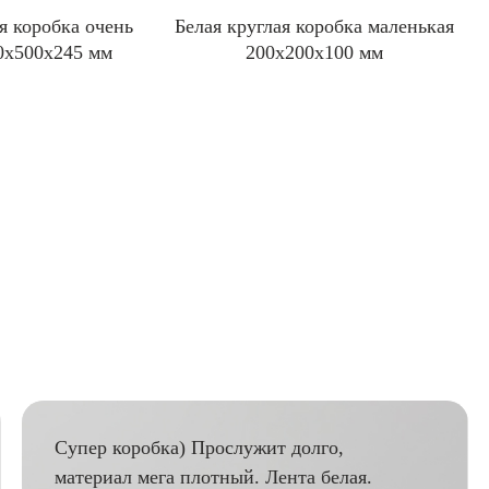
я коробка очень
Белая круглая коробка маленькая
0x500x245 мм
200x200x100 мм
Супер коробка) Прослужит долго,
материал мега плотный. Лента белая.